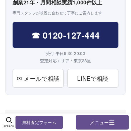
創業21年・月間相談実績1,000件以上
専門スタッフが状況に合わせて丁寧にご案内します
☎ 0120-127-444
受付 平日9:30-20:00
査定対応エリア：東京23区
✉ メールで相談
LINEで相談
無料査定フォーム
「不動産売却・査定・買取」に関連す
SEARCH