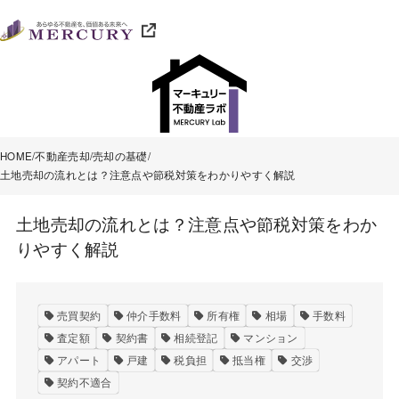
HOME
不動産売却
売却の基礎
土地売却の流れとは？注意点や節税対策をわかりやすく解説
土地売却の流れとは？注意点や節税対策をわか
りやすく解説
売買契約
仲介手数料
所有権
相場
手数料
査定額
契約書
相続登記
マンション
アパート
戸建
税負担
抵当権
交渉
契約不適合