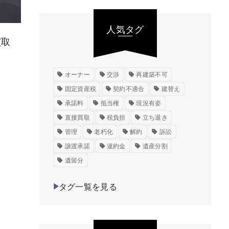
人気タグ
買取
オーナー
交渉
再建築不可
固定資産税
契約不適合
建替え
承諾料
抵当権
現況有姿
直接買取
税負担
立ち退き
管理
老朽化
解約
訴訟
譲渡承諾
違約金
遺産分割
遺留分
タグ一覧を見る