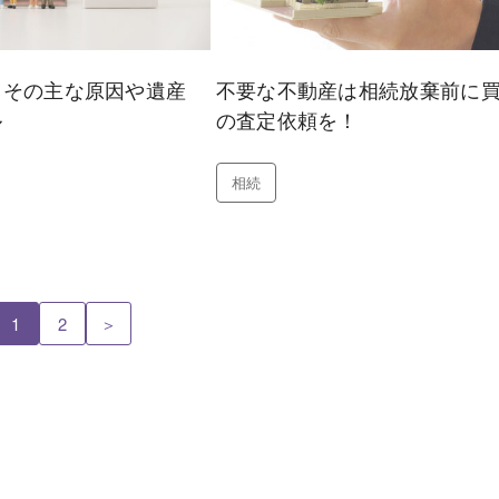
】その主な原因や遺産
不要な不動産は相続放棄前に
ル
の査定依頼を！
相続
1
2
＞