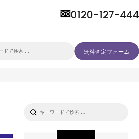
0120-127-444
検
無料査定フォーム
索:
検
索: