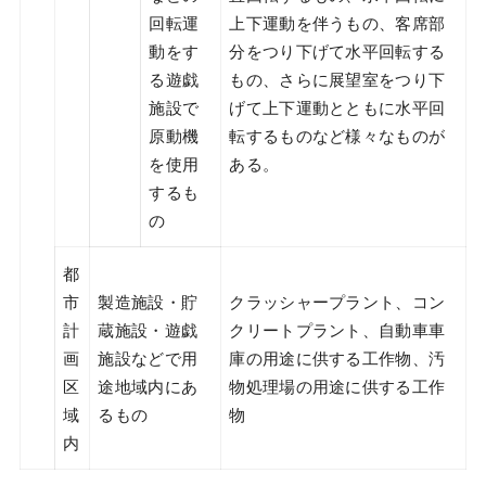
回転運
上下運動を伴うもの、客席部
動をす
分をつり下げて水平回転する
る遊戯
もの、さらに展望室をつり下
施設で
げて上下運動とともに水平回
原動機
転するものなど様々なものが
を使用
ある。
するも
の
都
市
製造施設・貯
クラッシャープラント、コン
計
蔵施設・遊戯
クリートプラント、自動車車
画
施設などで用
庫の用途に供する工作物、汚
区
途地域内にあ
物処理場の用途に供する工作
域
るもの
物
内