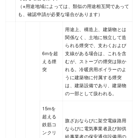
（※用途地域によっては、類似の用途相互間であって
も、確認申請が必要な場合があります）
用途上、構造上、建築物とは
関係なく、土地に独立して造
られる煙突で、支わくおよび
6mを超
支線がある場合は、これを含
える煙
むが、ストーブの煙突は除か
突
れる。冷暖房用ボイラーのよ
うに建築物に付属する煙突
は、建築設備であり、建築物
の一部として扱われる。
15mを
超える
旗ざおならびに架空電線路用
鉄筋コ
ならびに電気事業者及び卸供
ンクリ
給事業者の保安通信設備用の