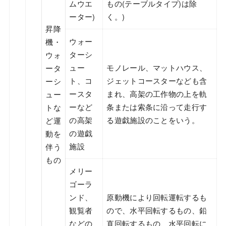
ムウエ
もの(テーブルタイプ)は除
ーター)
く。)
昇降
ウォー
機・
ターシ
ウォ
ュー
モノレール、マットハウス、
ータ
ト、コ
ジェットコースターなども含
ーシ
ースタ
まれ、高架の工作物の上を軌
ュー
ーなど
条または索条に沿って走行す
トな
の高架
る遊戯施設のことをいう。
ど運
の遊戯
動を
施設
伴う
もの
メリー
ゴーラ
ンド、
原動機により回転運転するも
観覧者
ので、水平回転するもの、鉛
などの
直回転するもの、水平回転に