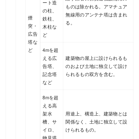
ート造
ものは除かれる。アマチュア
の柱、
無線用のアンテナ塔は含まれ
煙
鉄柱、
る。
突・
木柱な
広告
ど
塔な
ど
4mを超
える広
建築物の屋上に設けられるも
告塔、
のおよび土地に独立して設け
記念塔
られるもの双方を含む。
など
8mを超
える高
架水
用途上、構造上、建築物とは
槽、サ
関係なく、土地に独立して設
イロ、
けられるもの。
物見塔