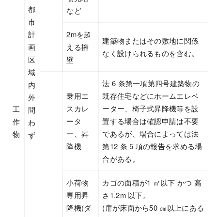
都
など
市
計
2mを超
建築物またはその敷地に関係
画
える擁
なく設けられるものを含む。
区
壁
域
法 6 条第一項第四号建築物の
内
乗用エ
既存住宅などにホームエレベ
外
スカレ
ーター、椅子式昇降機等を設
工
問
ータ
置する場合は確認申請は不要
作
わ
ー、昇
であるが、場合によっては法
物
ず
降機
第12 条 5 項の報告を求める場
合がある。
小荷物
カゴの面積が1 ㎡以下 かつ 高
専用昇
さ1.2m 以下。
降機(ダ
(扉が床面から50 ㎝以上にある