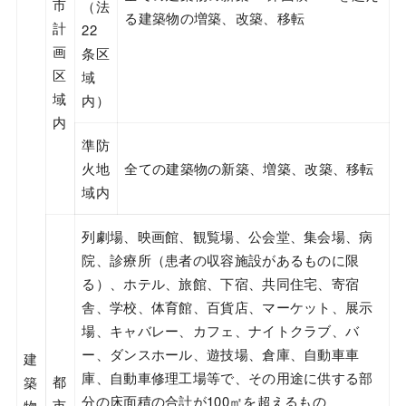
市
（法
る建築物の増築、改築、移転
計
22
画
条区
区
域
域
内）
内
準防
火地
全ての建築物の新築、増築、改築、移転
域内
列劇場、映画館、観覧場、公会堂、集会場、病
院、診療所（患者の収容施設があるものに限
る）、ホテル、旅館、下宿、共同住宅、寄宿
舎、学校、体育館、百貨店、マーケット、展示
場、キャバレー、カフェ、ナイトクラブ、バ
ー、ダンスホール、遊技場、倉庫、自動車車
建
庫、自動車修理工場等で、その用途に供する部
都
築
分の床面積の合計が100㎡を超えるもの
市
物