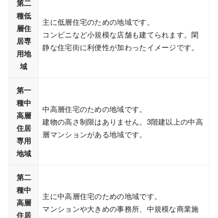
第二
種低
主に低層住宅のための地域です。
層住
コンビニなど小規模な店舗も建てられます。閑
居専
静な住宅街に利便性が加わったイメージです。
用地
域
第一
種中
中高層住宅のための地域です。
高層
建物の高さ制限はありません。3階建以上の中高
住居
層マンションがある地域です。
専用
地域
第二
種中
主に中高層住宅のための地域です。
高層
マンションや大きめの事務所、中規模な商業施
住居