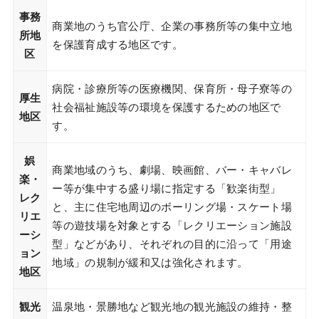
事務
商業地のうち官公庁、企業の事務所等の集中立地
所地
を保護育成する地区です。
区
病院・診療所等の医療機関、保育所・母子寮等の
厚生
社会福祉施設等の環境を保護するための地区で
地区
す。
娯
商業地域のうち、劇場、映画館、バー・キャバレ
楽・
ー等が集中する盛り場に指定する「歓楽街型」
レク
と、主に住宅地周辺のボーリング場・スケート場
リエ
等の遊技場を対象とする「レクリエーション施設
ーシ
型」などがあり、それぞれの目的に沿って「用途
ョン
地域」の規制が緩和又は強化されます。
地区
観光
温泉地・景勝地など観光地の観光施設の維持・整