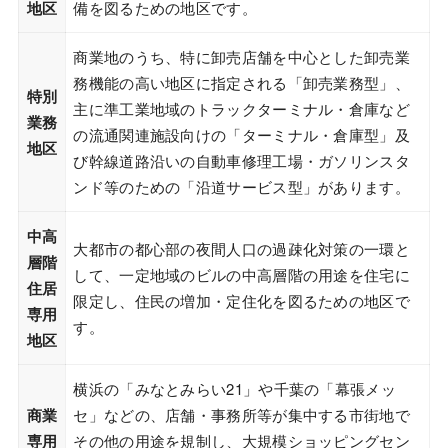
地区
備を図るための地区です。
商業地のうち、特に卸売店舗を中心とした卸売業
務機能の高い地区に指定される「卸売業務型」、
特別
主に準工業地域のトラックターミナル・倉庫など
業務
の流通関連施設向けの「ターミナル・倉庫型」及
地区
び幹線道路沿いの自動車修理工場・ガソリンスタ
ンド等のための「沿道サービス型」があります。
中高
大都市の都心部の夜間人口の過疎化対策の一環と
層階
して、一定地域のビルの中高層階の用途を住宅に
住居
限定し、住民の増加・定住化を図るための地区で
専用
す。
地区
横浜の「みなとみらい21」や千葉の「幕張メッ
商業
セ」などの、店舗・事務所等が集中する市街地で
専用
その他の用途を規制し、大規模ショッピングセン