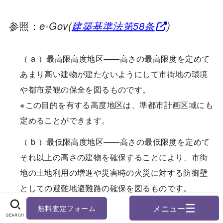
参照：
e-Gov(
建築基準法第58条
)
（ a ）最高限高度地区――高さの最高限度を定めて
あまり高い建物が建たないようにして市街地の環境
や都市景観の保全を図るものです。
※この目的を有する高度地区は、準都市計画区域にも
定めることができます。
（ b ）最低限高度地区――高さの最低限度を定めて
それ以上の高さの建物を確保することにより、市街
地の土地利用の増進や災害時の火災に対する防御壁
としての避難地避難路の確保を図るものです。
また、単なる高さの絶対値の制限のほか斜線制限等
無料査定フォーム
SEARCH
の形態もあります。