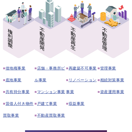
■
借地権事業
■
店舗・事務所ビ
■
再建築不可事業
■
管理事業
■
底地事業
ル事業
■
リノベーション
■
相続対策事業
■
共有持分事業
■
マンション事業
事業
■
資産運用事業
■
賃借人付き物件
■
戸建て事業
■
収益事業
買取事業
■
不動産買取事業