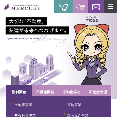
権利調整
不動産開発
不動産再生
不動産管理
借地権事業
底地事業
共有持分事業
立ち退き事業