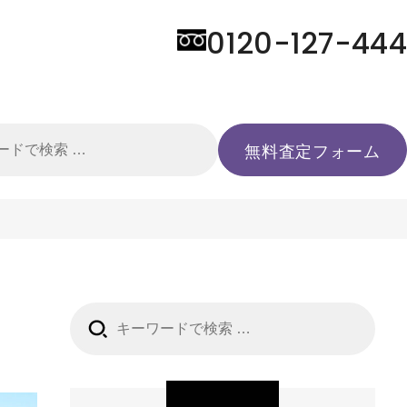
0120-127-444
検
無料査定フォーム
索:
検
索: