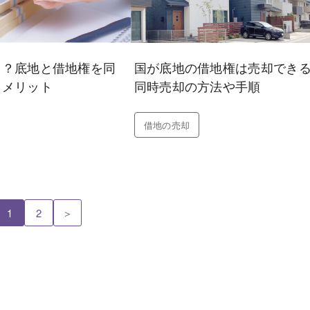
て？底地と借地権を同
国が底地の借地権は売却でき
るメリット
同時売却の方法や手順
借地の売却
1
2
＞