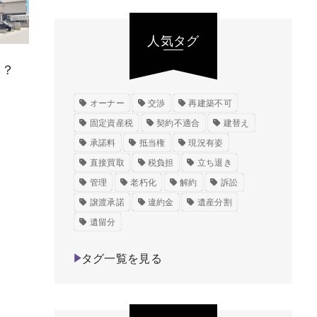
人気タグ
る？
オーナー
交渉
再建築不可
固定資産税
契約不適合
建替え
承諾料
抵当権
現況有姿
直接買取
税負担
立ち退き
管理
老朽化
解約
訴訟
譲渡承諾
違約金
遺産分割
遺留分
タグ一覧を見る