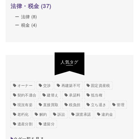
法律・税金
(37)
法律
(8)
税金
(4)
人気タグ
オーナー
交渉
再建築不可
固定資産税
契約不適合
建替え
承諾料
抵当権
現況有姿
直接買取
税負担
立ち退き
管理
老朽化
解約
訴訟
譲渡承諾
違約金
遺産分割
遺留分
タグ一覧を見る