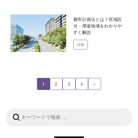
都市計画法とは？区域区
分・用途地域をわかりや
すく解説
法律
1
2
3
4
＞
検
索: