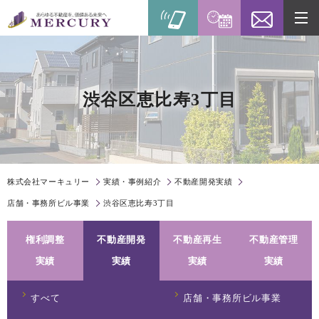
渋谷区恵比寿3丁目
株式会社マーキュリー
実績・事例紹介
不動産開発実績
店舗・事務所ビル事業
渋谷区恵比寿3丁目
権利調整
不動産開発
不動産再生
不動産管理
実績
実績
実績
実績
すべて
店舗・事務所ビル事業