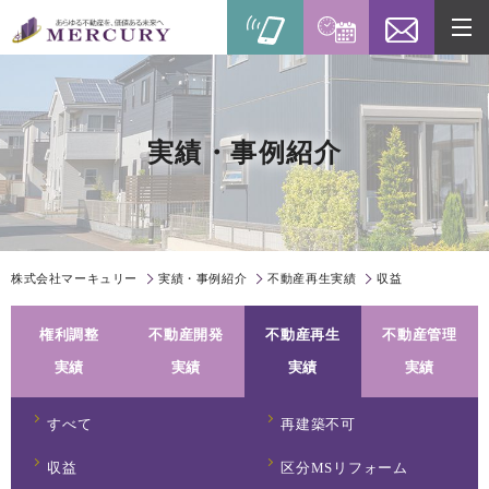
実績・事例紹介
株式会社マーキュリー
実績・事例紹介
不動産再生実績
収益
権利調整
不動産開発
不動産再生
不動産管理
実績
実績
実績
実績
すべて
再建築不可
収益
区分MSリフォーム