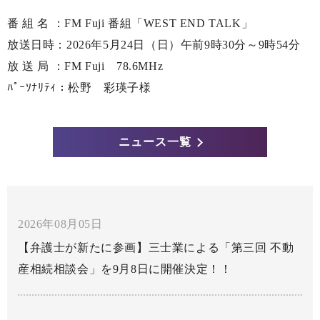
番 組 名 ：FM Fuji 番組「WEST END TALK」
放送日時：2026年5月24日（日）午前9時30分～9時54分
放 送 局 ：FM Fuji 78.6MHz
ﾊﾟｰｿﾅﾘﾃｨ：松野 彩瑛子様
ニュース一覧
2026年08月05日
【弁護士が新たに参画】三士業による「第三回 不動
産相続相談会」を9月8日に開催決定！！