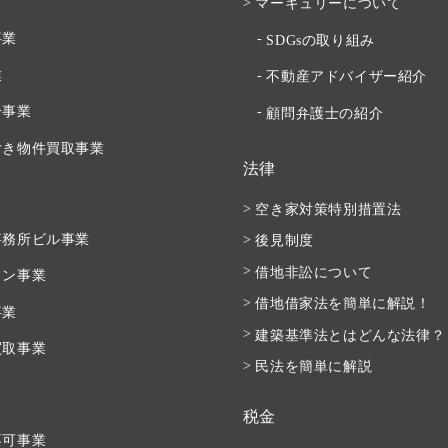
マーキュリーについて
事業
SDGsの取り組み
業
不動産アドバイザー紹介
分事業
顧問弁護士の紹介
付き物件買取事業
法律
空き家対策特別措置法
事務所ビル事業
後見制度
借地非訟について
ョン事業
借地借家法を簡単に解説！
事業
建築基準法とはどんな法律？
買取事業
民法を簡単に解説
税金
不可事業