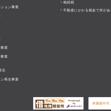
相続税
ーション事業
不動産にかかる税金て何があ
業
業
策事業
用事業
再生
ョン再生事業