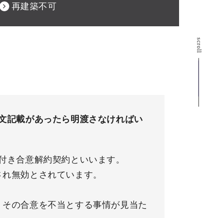
再建築不可
scroll
文記載があったら明渡さなければい
付き合意解約契約といいます。
され無効とされています。
、その合意を不当とする事情が見当た