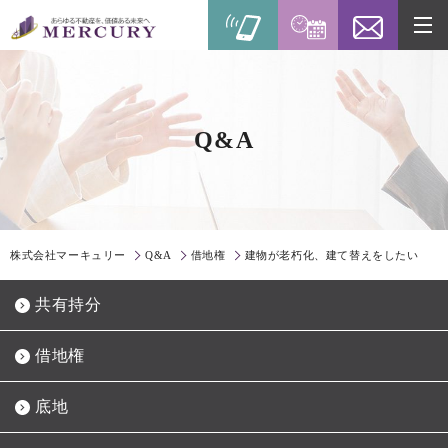
Q&A
株式会社マーキュリー
Q&A
借地権
建物が老朽化、建て替えをしたい
共有持分
借地権
底地