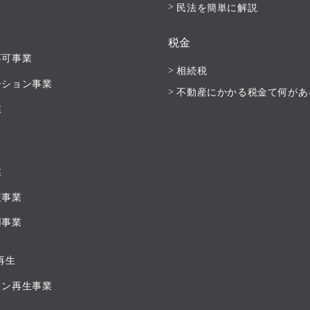
民法を簡単に解説
税金
不可事業
相続税
ーション事業
不動産にかかる税金て何があ
業
業
策事業
用事業
再生
ョン再生事業