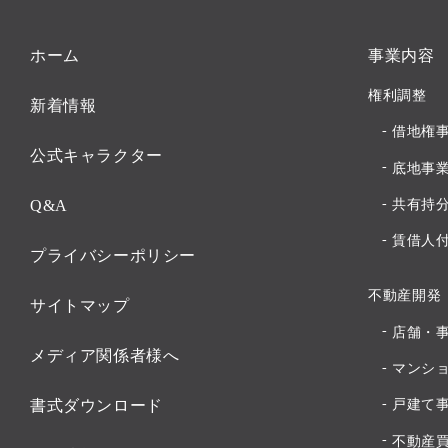
ホーム
事業内容
権利調整
新着情報
借地権
公式キャラクター
底地事
Q&A
共有持
賃借人
プライバシーポリシー
不動産開発
サイトマップ
店舗・
メディア関係者様へ
マンシ
書式ダウンロード
戸建て
不動産