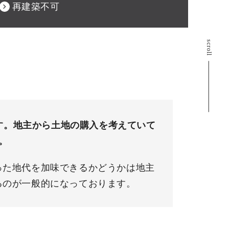
再建築不可
scroll
ます。地主から土地の購入を考えていて
。
った地代を加味できるかどうかは地主
るのが一般的になっております。