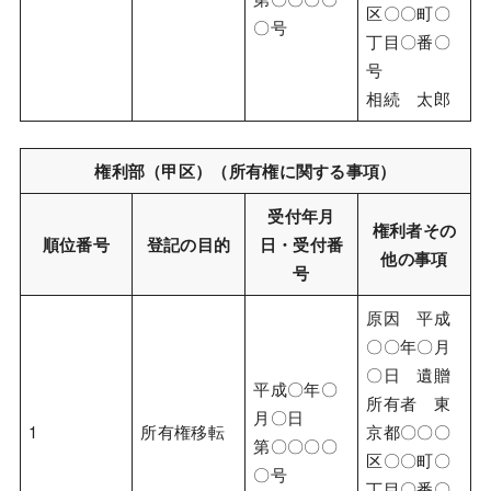
区〇〇町〇
〇号
丁目〇番〇
号
相続 太郎
権利部（甲区）（所有権に関する事項）
受付年月
権利者その
順位番号
登記の目的
日・受付番
他の事項
号
原因 平成
〇〇年〇月
〇日 遺贈
平成〇年〇
所有者 東
月〇日
1
所有権移転
京都〇〇〇
第〇〇〇〇
区〇〇町〇
〇号
丁目〇番〇