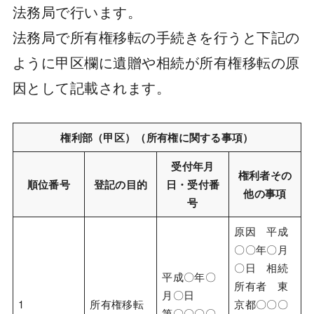
法務局で行います。
法務局で所有権移転の手続きを行うと下記の
ように甲区欄に遺贈や相続が所有権移転の原
因として記載されます。
権利部（甲区）（所有権に関する事項）
受付年月
権利者その
順位番号
登記の目的
日・受付番
他の事項
号
原因 平成
〇〇年〇月
〇日 相続
平成〇年〇
所有者 東
月〇日
1
所有権移転
京都〇〇〇
第〇〇〇〇