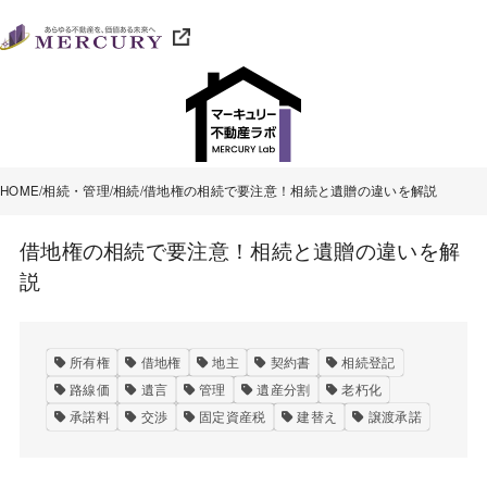
HOME
相続・管理
相続
借地権の相続で要注意！相続と遺贈の違いを解説
借地権の相続で要注意！相続と遺贈の違いを解
説
所有権
借地権
地主
契約書
相続登記
路線価
遺言
管理
遺産分割
老朽化
承諾料
交渉
固定資産税
建替え
譲渡承諾