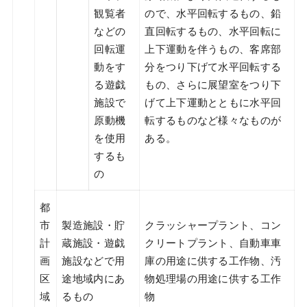
観覧者
ので、水平回転するもの、鉛
などの
直回転するもの、水平回転に
回転運
上下運動を伴うもの、客席部
動をす
分をつり下げて水平回転する
る遊戯
もの、さらに展望室をつり下
施設で
げて上下運動とともに水平回
原動機
転するものなど様々なものが
を使用
ある。
するも
の
都
市
製造施設・貯
クラッシャープラント、コン
計
蔵施設・遊戯
クリートプラント、自動車車
画
施設などで用
庫の用途に供する工作物、汚
区
途地域内にあ
物処理場の用途に供する工作
域
るもの
物