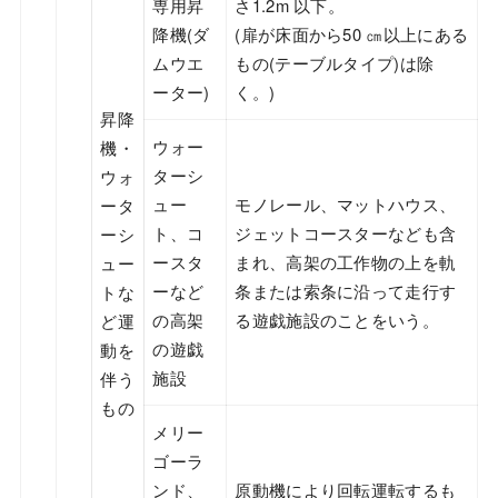
専用昇
さ1.2m 以下。
降機(ダ
(扉が床面から50 ㎝以上にある
ムウエ
もの(テーブルタイプ)は除
ーター)
く。)
昇降
ウォー
機・
ターシ
ウォ
ュー
モノレール、マットハウス、
ータ
ト、コ
ジェットコースターなども含
ーシ
ースタ
まれ、高架の工作物の上を軌
ュー
ーなど
条または索条に沿って走行す
トな
の高架
る遊戯施設のことをいう。
ど運
の遊戯
動を
施設
伴う
もの
メリー
ゴーラ
ンド、
原動機により回転運転するも