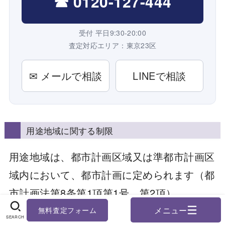
☎ 0120-127-444
受付 平日9:30-20:00
査定対応エリア：東京23区
✉ メールで相談
LINEで相談
用途地域に関する制限
用途地域は、都市計画区域又は準都市計画区
域内において、都市計画に定められます（都
市計画法第8条第1項第1号、第2項）。
用途地域内では、一定の建築物及び工作物を
無料査定フォーム
SEARCH