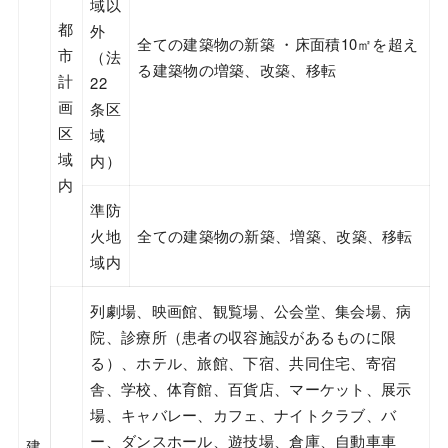
域以
都
外
全ての建築物の新築 ・床面積10㎡を超え
市
（法
る建築物の増築、改築、移転
計
22
画
条区
区
域
域
内）
内
準防
火地
全ての建築物の新築、増築、改築、移転
域内
列劇場、映画館、観覧場、公会堂、集会場、病
院、診療所（患者の収容施設があるものに限
る）、ホテル、旅館、下宿、共同住宅、寄宿
舎、学校、体育館、百貨店、マーケット、展示
場、キャバレー、カフェ、ナイトクラブ、バ
ー、ダンスホール、遊技場、倉庫、自動車車
建