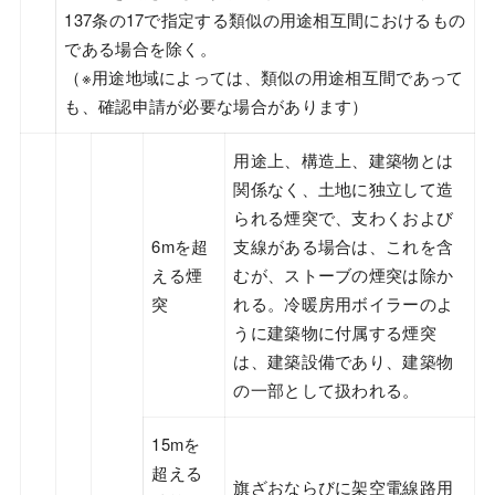
137条の17で指定する類似の用途相互間におけるもの
である場合を除く。
（※用途地域によっては、類似の用途相互間であって
も、確認申請が必要な場合があります）
用途上、構造上、建築物とは
関係なく、土地に独立して造
られる煙突で、支わくおよび
6mを超
支線がある場合は、これを含
える煙
むが、ストーブの煙突は除か
突
れる。冷暖房用ボイラーのよ
うに建築物に付属する煙突
は、建築設備であり、建築物
の一部として扱われる。
15mを
超える
旗ざおならびに架空電線路用