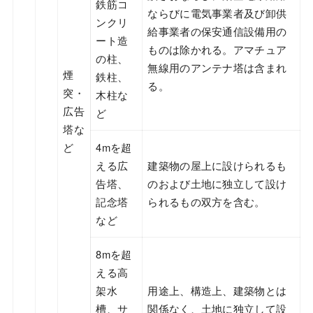
鉄筋コ
ならびに電気事業者及び卸供
ンクリ
給事業者の保安通信設備用の
ート造
ものは除かれる。アマチュア
の柱、
無線用のアンテナ塔は含まれ
煙
鉄柱、
る。
突・
木柱な
広告
ど
塔な
ど
4mを超
える広
建築物の屋上に設けられるも
告塔、
のおよび土地に独立して設け
記念塔
られるもの双方を含む。
など
8mを超
える高
架水
用途上、構造上、建築物とは
槽、サ
関係なく、土地に独立して設