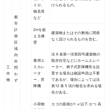
イロ、
けられるもの。
物見塔
都
など
市
計
2mを超
建築物またはその敷地に関係
画
える擁
なく設けられるものを含む。
区
壁
域
法 6 条第一項第四号建築物の
内
乗用エ
既存住宅などにホームエレベ
外
スカレ
ーター、椅子式昇降機等を設
工
問
ータ
置する場合は確認申請は不要
作
わ
ー、昇
であるが、場合によっては法
物
ず
降機
第12 条 5 項の報告を求める場
合がある。
小荷物
カゴの面積が1 ㎡以下 かつ 高