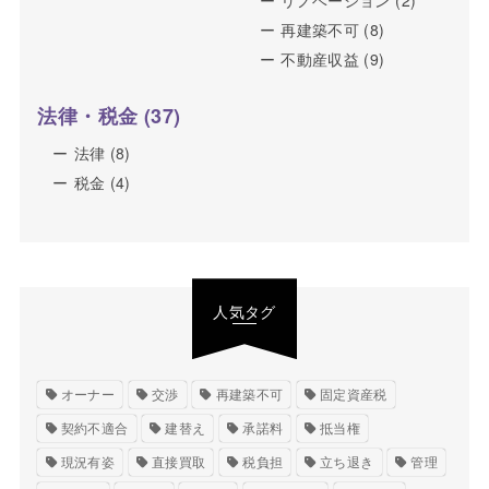
再建築不可
(8)
不動産収益
(9)
法律・税金
(37)
法律
(8)
税金
(4)
人気タグ
オーナー
交渉
再建築不可
固定資産税
契約不適合
建替え
承諾料
抵当権
現況有姿
直接買取
税負担
立ち退き
管理