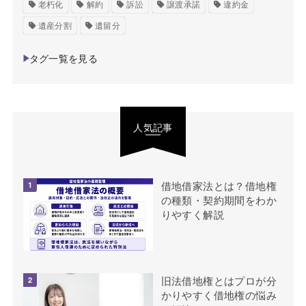
老朽化
解約
訴訟
譲渡承諾
違約金
遺産分割
遺留分
タグ一覧を見る
人気記事
借地借家法とは？借地権
の種類・契約期間をわか
りやすく解説
旧法借地権とはプロが分
かりやすく借地権の悩み