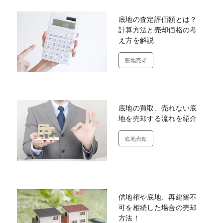
底地の査定評価額とは？
計算方法と売却価格の考
え方を解説
底地売却
底地の買取、売れない底
地を売却する流れを紹介
底地売却
借地権や底地、再建築不
可を相続した場合の売却
方法！