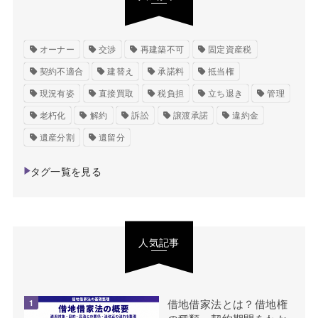
オーナー
交渉
再建築不可
固定資産税
契約不適合
建替え
承諾料
抵当権
現況有姿
直接買取
税負担
立ち退き
管理
老朽化
解約
訴訟
譲渡承諾
違約金
遺産分割
遺留分
タグ一覧を見る
人気記事
借地借家法とは？借地権