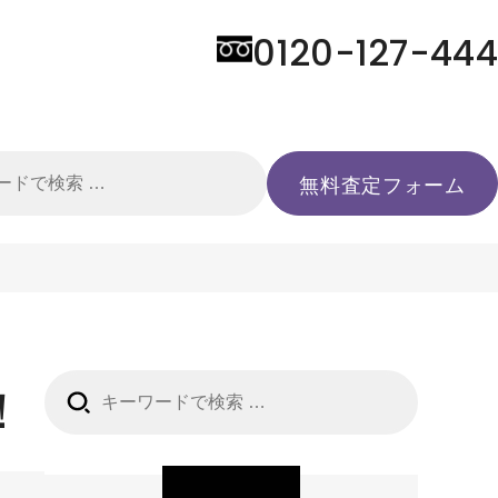
0120-127-444
検
無料査定フォーム
索:
！
検
索: