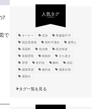
人気タグ
の7
図で
オーナー
交渉
再建築不可
固定資産税
契約不適合
建替え
承諾料
抵当権
現況有姿
直接買取
税負担
立ち退き
管理
老朽化
解約
訴訟
譲渡承諾
違約金
遺産分割
遺留分
タグ一覧を見る