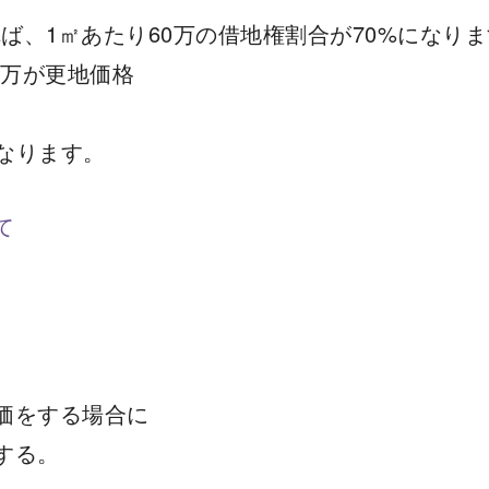
ば、1㎡あたり60万の借地権割合が70%になり
00万が更地価格
格となります。
て
価をする場合に
する。