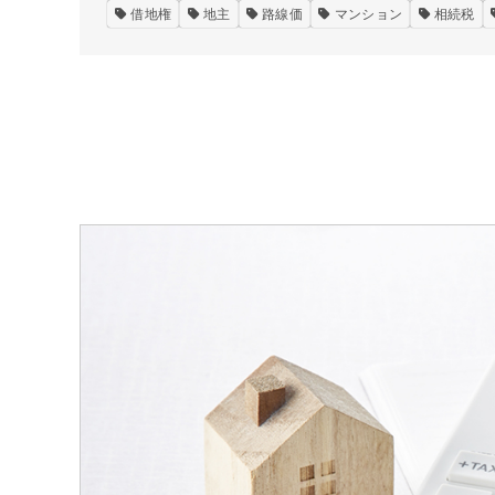
借地権
地主
路線価
マンション
相続税