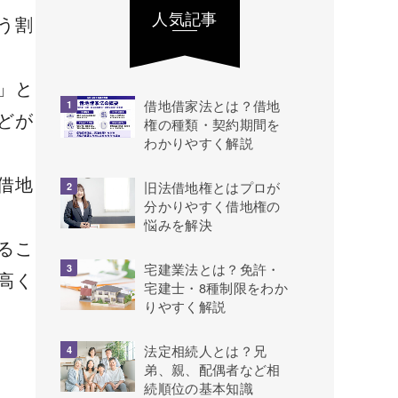
人気記事
う割
」と
借地借家法とは？借地
どが
権の種類・契約期間を
わかりやすく解説
借地
旧法借地権とはプロが
分かりやすく借地権の
悩みを解決
るこ
宅建業法とは？免許・
高く
宅建士・8種制限をわか
りやすく解説
法定相続人とは？兄
弟、親、配偶者など相
続順位の基本知識