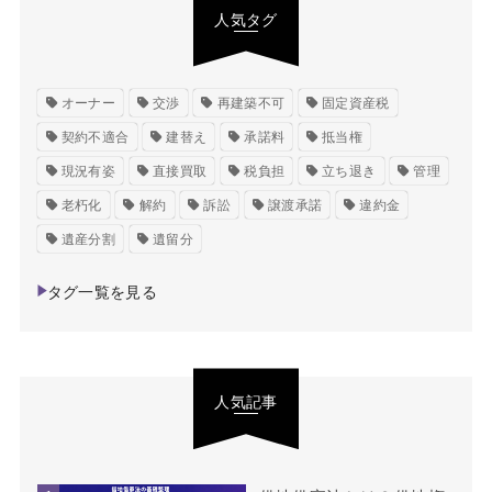
人気タグ
オーナー
交渉
再建築不可
固定資産税
契約不適合
建替え
承諾料
抵当権
現況有姿
直接買取
税負担
立ち退き
管理
老朽化
解約
訴訟
譲渡承諾
違約金
遺産分割
遺留分
タグ一覧を見る
人気記事